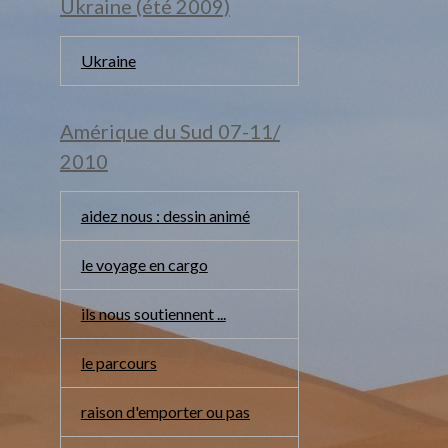
Ukraine (été 2009)
Ukraine
Amérique du Sud 07-11/
2010
aidez nous : dessin animé
le voyage en cargo
ils nous soutiennent ...
le parcours
raison d'emporter ou pas