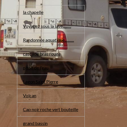
la chapelle
Voyagez sous la lave..........
Randonnée aquatique...........
cascade bras rouge
piton de l'eau
Lagon Saint Pierre
Volcan
Cap noir roche vert bouteille
grand bassin