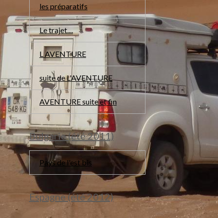
les préparatifs
Le trajet....
L AVENTURE
suite de L'AVENTURE
AVENTURE suite et fin
Bulgarie (été 2011)
Pays de l'est bis
Espagne (été 2012)