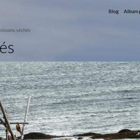
Blog
Album 
oissons séchés
hés