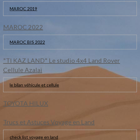
MAROC 2019
MAROC 2022
MAROC BIS 2022
"TI KAZ LAND" Le studio 4x4 Land Rover
Cellule Azalai
le bilan véhicule et cellule
TOYOTA HILUX
Trucs et Astuces Voyage en Land
check list voyage en land