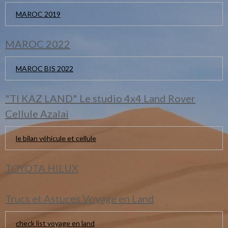
MAROC 2019
MAROC 2022
MAROC BIS 2022
"TI KAZ LAND" Le studio 4x4 Land Rover
Cellule Azalai
le bilan véhicule et cellule
TOYOTA HILUX
Trucs et Astuces Voyage en Land
check list voyage en land