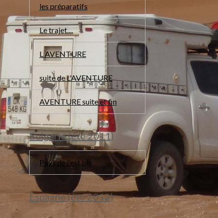
les préparatifs
Le trajet....
L AVENTURE
suite de L'AVENTURE
AVENTURE suite et fin
Bulgarie (été 2011)
Pays de l'est bis
Espagne (été 2012)