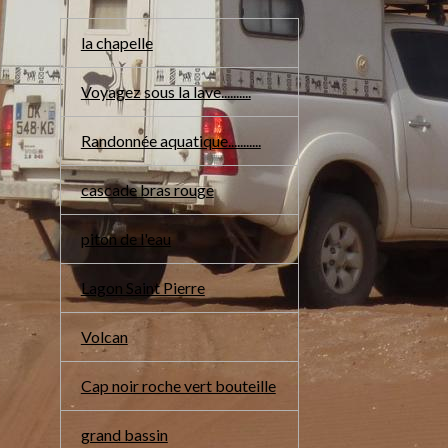
la chapelle
Voyagez sous la lave..........
Randonnée aquatique...........
cascade bras rouge
piton de l'eau
Lagon Saint Pierre
Volcan
Cap noir roche vert bouteille
grand bassin