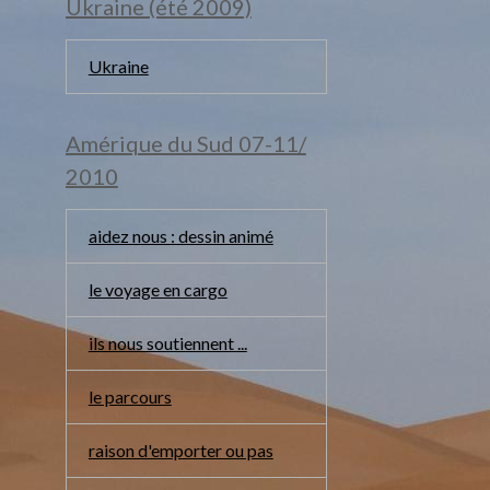
Ukraine (été 2009)
Ukraine
Amérique du Sud 07-11/
2010
aidez nous : dessin animé
le voyage en cargo
ils nous soutiennent ...
le parcours
raison d'emporter ou pas