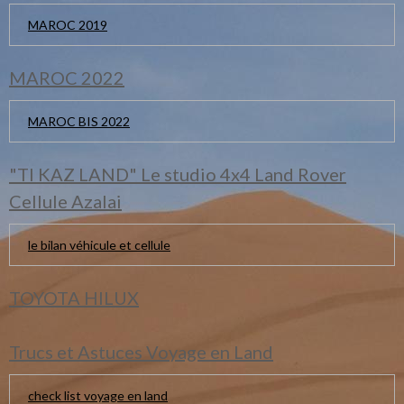
MAROC 2019
MAROC 2022
MAROC BIS 2022
"TI KAZ LAND" Le studio 4x4 Land Rover
Cellule Azalai
le bilan véhicule et cellule
TOYOTA HILUX
Trucs et Astuces Voyage en Land
check list voyage en land