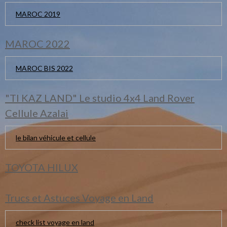
MAROC 2019
MAROC 2022
MAROC BIS 2022
"TI KAZ LAND" Le studio 4x4 Land Rover
Cellule Azalai
le bilan véhicule et cellule
TOYOTA HILUX
Trucs et Astuces Voyage en Land
check list voyage en land