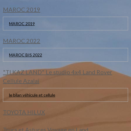
MAROC 2019
MAROC 2019
MAROC 2022
MAROC BIS 2022
"TI KAZ LAND" Le studio 4x4 Land Rover
Cellule Azalai
le bilan véhicule et cellule
TOYOTA HILUX
Trucs et Astuces Voyage en Land