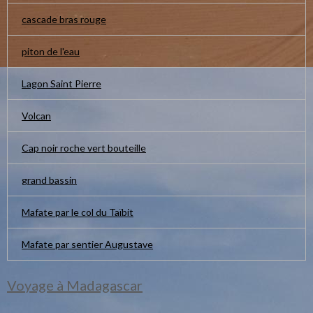
cascade bras rouge
piton de l'eau
Lagon Saint Pierre
Volcan
Cap noir roche vert bouteille
grand bassin
Mafate par le col du Taïbit
Mafate par sentier Augustave
Voyage à Madagascar