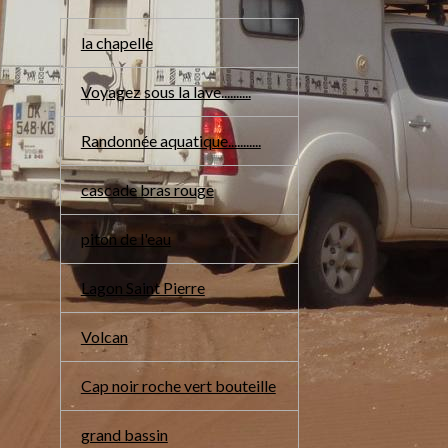
la chapelle
Voyagez sous la lave..........
Randonnée aquatique...........
cascade bras rouge
piton de l'eau
Lagon Saint Pierre
Volcan
Cap noir roche vert bouteille
grand bassin