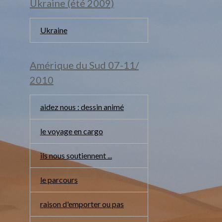
Ukraine (été 2009)
Ukraine
Amérique du Sud 07-11/
2010
aidez nous : dessin animé
le voyage en cargo
ils nous soutiennent ...
le parcours
raison d'emporter ou pas