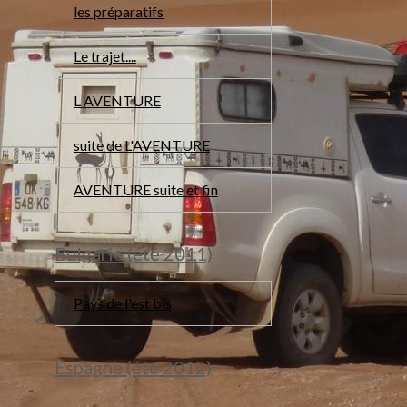
les préparatifs
Le trajet....
L AVENTURE
suite de L'AVENTURE
AVENTURE suite et fin
Bulgarie (été 2011)
Pays de l'est bis
Espagne (été 2012)