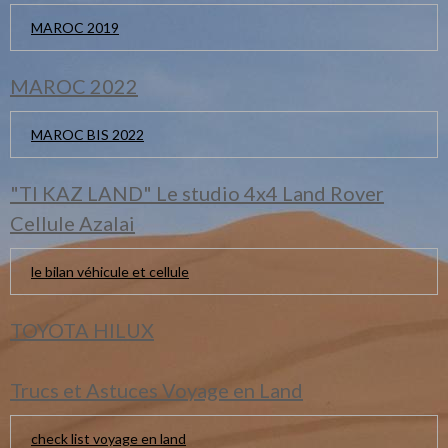
MAROC 2019
MAROC 2022
MAROC BIS 2022
"TI KAZ LAND" Le studio 4x4 Land Rover
Cellule Azalai
le bilan véhicule et cellule
TOYOTA HILUX
Trucs et Astuces Voyage en Land
check list voyage en land