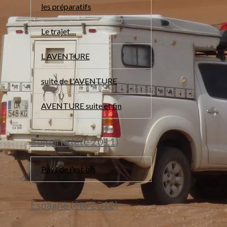
les préparatifs
Le trajet....
L AVENTURE
suite de L'AVENTURE
AVENTURE suite et fin
Bulgarie (été 2011)
Pays de l'est bis
Espagne (été 2012)