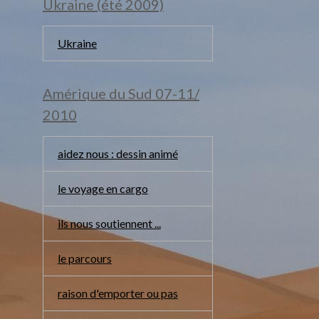
Ukraine (été 2009)
Ukraine
Amérique du Sud 07-11/
2010
aidez nous : dessin animé
le voyage en cargo
ils nous soutiennent ...
le parcours
raison d'emporter ou pas