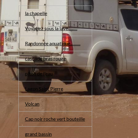
la chapelle
Voyagez sous la lave..........
Randonnée aquatique...........
cascade bras rouge
piton de l'eau
Lagon Saint Pierre
Volcan
Cap noir roche vert bouteille
grand bassin