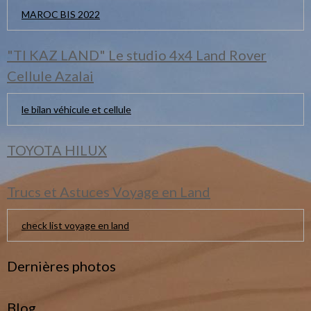
MAROC BIS 2022
"TI KAZ LAND" Le studio 4x4 Land Rover
Cellule Azalai
le bilan véhicule et cellule
TOYOTA HILUX
Trucs et Astuces Voyage en Land
check list voyage en land
Dernières photos
Blog