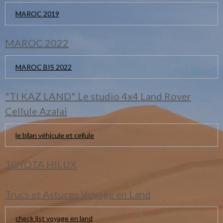
MAROC 2019
MAROC 2022
MAROC BIS 2022
"TI KAZ LAND" Le studio 4x4 Land Rover
Cellule Azalai
le bilan véhicule et cellule
TOYOTA HILUX
Trucs et Astuces Voyage en Land
check list voyage en land