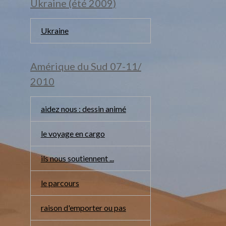
Ukraine (été 2009)
Ukraine
Amérique du Sud 07-11/
2010
aidez nous : dessin animé
le voyage en cargo
ils nous soutiennent ...
le parcours
raison d'emporter ou pas