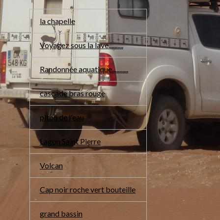
la chapelle
Voyagez sous la lave..........
Randonnée aquatique...........
cascade bras rouge
piton de l'eau
Lagon Saint Pierre
Volcan
Cap noir roche vert bouteille
grand bassin