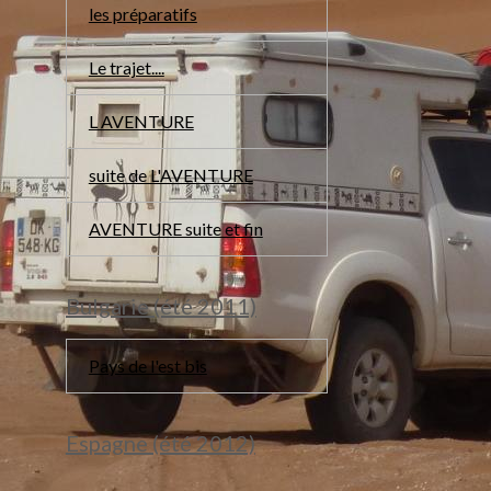
les préparatifs
Le trajet....
L AVENTURE
suite de L'AVENTURE
AVENTURE suite et fin
Bulgarie (été 2011)
Pays de l'est bis
Espagne (été 2012)