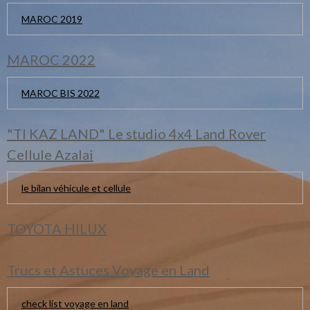
MAROC 2019
MAROC 2022
MAROC BIS 2022
"TI KAZ LAND" Le studio 4x4 Land Rover
Cellule Azalai
le bilan véhicule et cellule
TOYOTA HILUX
Trucs et Astuces Voyage en Land
check list voyage en land