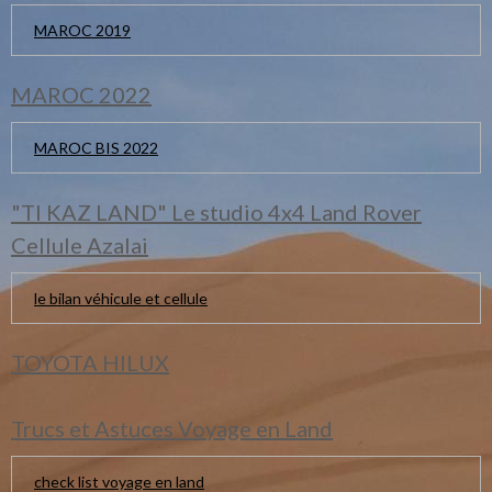
MAROC 2019
MAROC 2022
MAROC BIS 2022
"TI KAZ LAND" Le studio 4x4 Land Rover
Cellule Azalai
le bilan véhicule et cellule
TOYOTA HILUX
Trucs et Astuces Voyage en Land
check list voyage en land