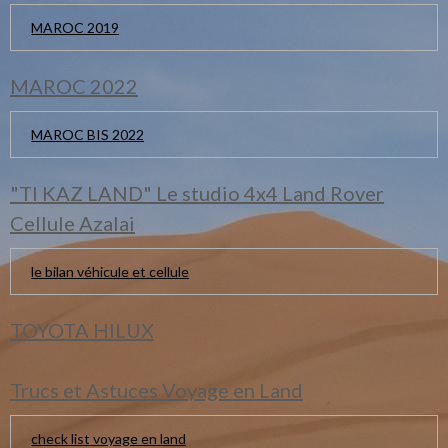
MAROC 2019
MAROC 2022
MAROC BIS 2022
"TI KAZ LAND" Le studio 4x4 Land Rover
Cellule Azalai
le bilan véhicule et cellule
TOYOTA HILUX
Trucs et Astuces Voyage en Land
check list voyage en land