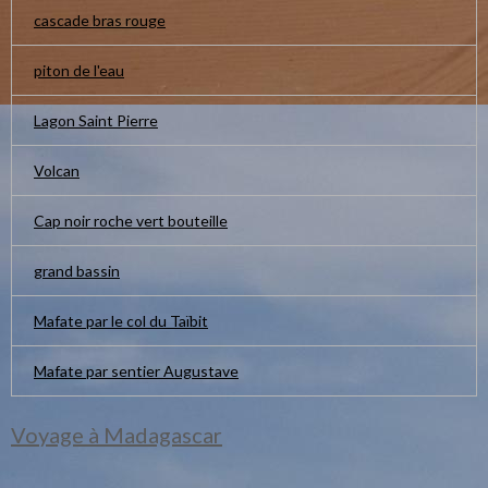
cascade bras rouge
piton de l'eau
Lagon Saint Pierre
Volcan
Cap noir roche vert bouteille
grand bassin
Mafate par le col du Taïbit
Mafate par sentier Augustave
Voyage à Madagascar