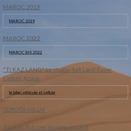
MAROC 2019
MAROC 2019
MAROC 2022
MAROC BIS 2022
"TI KAZ LAND" Le studio 4x4 Land Rover
Cellule Azalai
le bilan véhicule et cellule
TOYOTA HILUX
Trucs et Astuces Voyage en Land