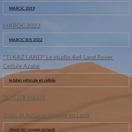
MAROC 2019
MAROC 2022
MAROC BIS 2022
"TI KAZ LAND" Le studio 4x4 Land Rover
Cellule Azalai
le bilan véhicule et cellule
TOYOTA HILUX
Trucs et Astuces Voyage en Land
check list voyage en land