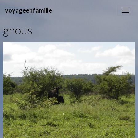
voyageenfamille
gnous