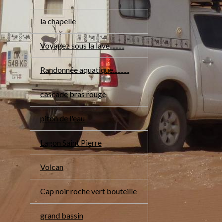
la chapelle
Voyagez sous la lave..........
Randonnée aquatique...........
cascade bras rouge
piton de l'eau
Lagon Saint Pierre
Volcan
Cap noir roche vert bouteille
grand bassin