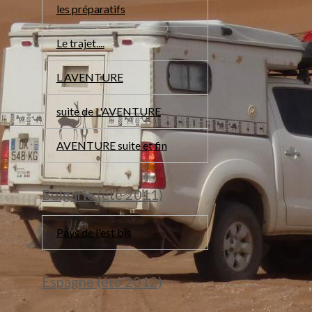
les préparatifs
Le trajet....
L AVENTURE
suite de L'AVENTURE
AVENTURE suite et fin
Bulgarie (été 2011)
Pays de l'est bis
Espagne (été 2012)