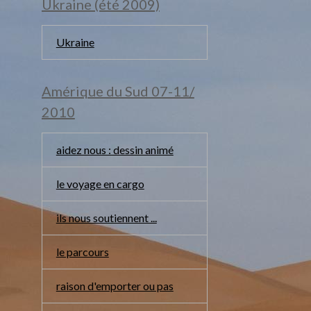
Ukraine (été 2009)
Ukraine
Amérique du Sud 07-11/
2010
aidez nous : dessin animé
le voyage en cargo
ils nous soutiennent ...
le parcours
raison d'emporter ou pas