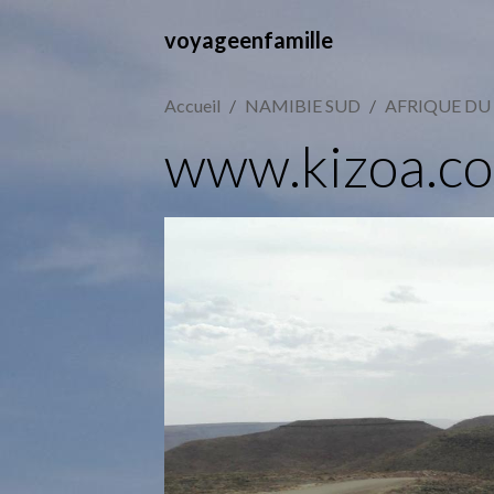
voyageenfamille
Accueil
NAMIBIE SUD
AFRIQUE DU
www.kizoa.c