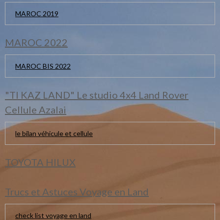
MAROC 2019
MAROC 2022
MAROC BIS 2022
"TI KAZ LAND" Le studio 4x4 Land Rover
Cellule Azalai
le bilan véhicule et cellule
TOYOTA HILUX
Trucs et Astuces Voyage en Land
check list voyage en land