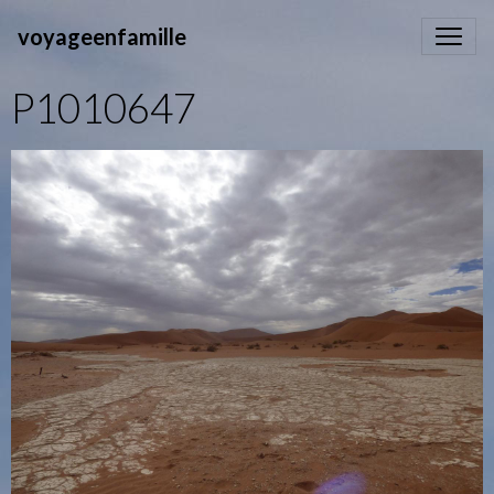
voyageenfamille
P1010647