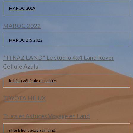
MAROC 2019
MAROC 2022
MAROC BIS 2022
"TI KAZ LAND" Le studio 4x4 Land Rover
Cellule Azalai
le bilan véhicule et cellule
TOYOTA HILUX
Trucs et Astuces Voyage en Land
check list voyage en land